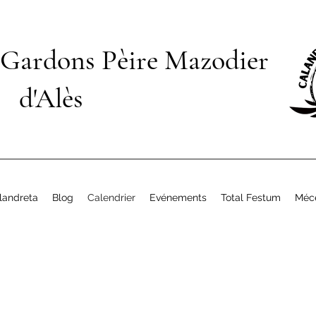
 Gardons Pèire Mazodier
d'Alès
landreta
Blog
Calendrier
Evénements
Total Festum
Méc