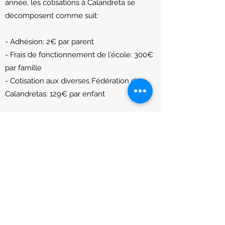
année, les cotisations à Calandreta se
décomposent comme suit:
- Adhésion: 2€ par parent
- Frais de fonctionnement de l'école: 300€
par famille
- Cotisation aux diverses Fédération des
Calandretas: 129€ par enfant
Soit pour 1 enfant 433€/an, pour 2 enfants
562€/an, pour 3 enfants 691€/an, etc...
La somme de 129€ par enfant est dû dès
transmission du dossier d'inscription. La
somme de 300€ par famille peut être
versé au moment de l'inscription ou
échelonnée jusqu'à 10 versements.