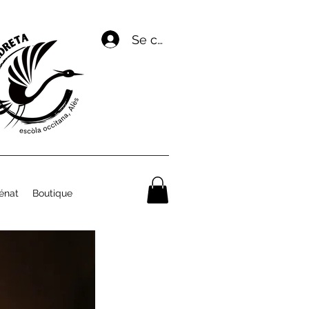
Se connecter
énat
Boutique