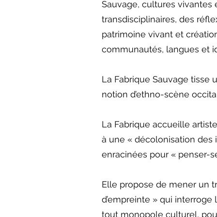
Sauvage, cultures vivantes e
transdisciplinaires, des réfl
patrimoine vivant et création 
communautés, langues et id
La Fabrique Sauvage tisse un
notion d’ethno-scène occita
La Fabrique accueille artistes
à une « décolonisation des 
enracinées pour « penser-se
Elle propose de mener un tra
d’empreinte » qui interroge 
tout monopole culturel, pour