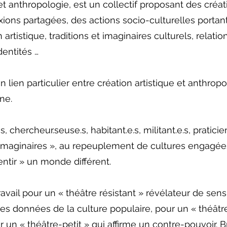
t anthropologie, est un collectif proposant des créati
exions partagées, des actions socio-culturelles portant
artistique, traditions et imaginaires culturels, relation
entités …
 lien particulier entre création artistique et anthrop
ne.
, chercheur.seuse.s, habitant.e.s, militant.e.s, praticie
imaginaires », au repeuplement de cultures engagées, 
ntir » un monde différent.
vail pour un « théâtre résistant » révélateur de sens
les données de la culture populaire, pour un « théâtr
 un « théâtre-petit » qui affirme un contre-pouvoir. Br