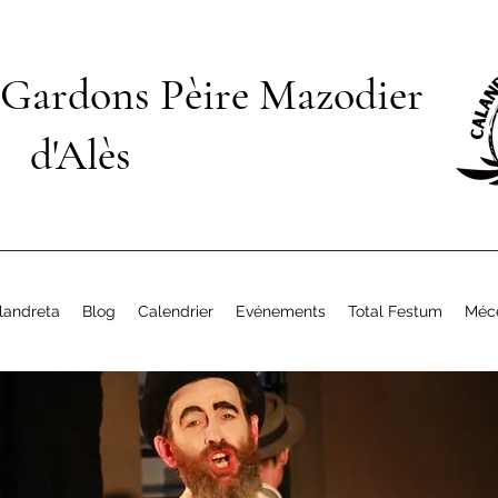
 Gardons Pèire Mazodier
d'Alès
landreta
Blog
Calendrier
Evénements
Total Festum
Méc