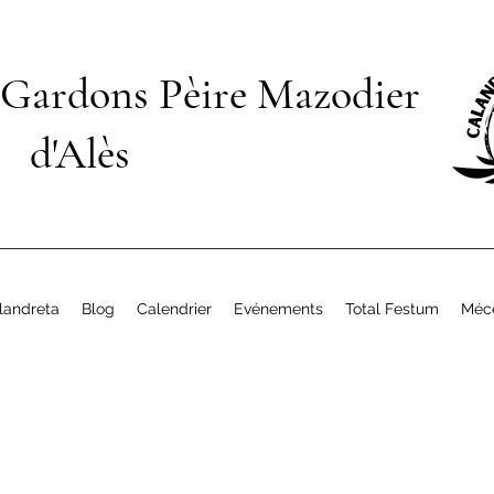
 Gardons Pèire Mazodier
d'Alès
landreta
Blog
Calendrier
Evénements
Total Festum
Méc