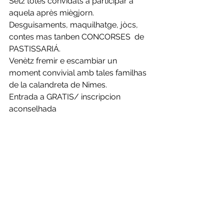
Sètz totes convidats a participar a 
aquela après miègjorn. 
Desguisaments, maquilhatge, jòcs, 
contes mas tanben CONCORSES  de 
PASTISSARIÁ.
Venètz fremir e escambiar un 
moment convivial amb tales familhas 
de la calandreta de Nimes.
Entrada a GRATIS/ inscripcion 
aconselhada