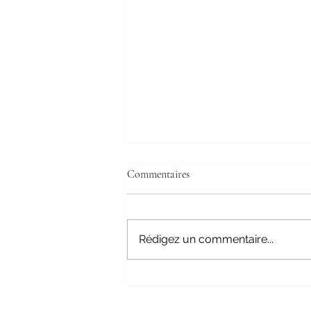
Commentaires
Rédigez un commentaire...
Le héron au Charivari des totems !