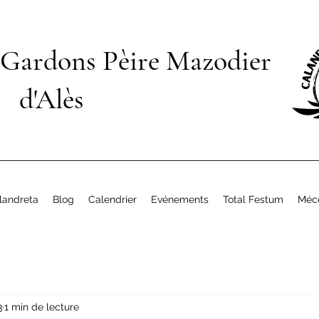
 Gardons Pèire Mazodier
d'Alès
landreta
Blog
Calendrier
Evénements
Total Festum
Méc
3
1 min de lecture