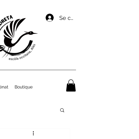
Se connecter
énat
Boutique