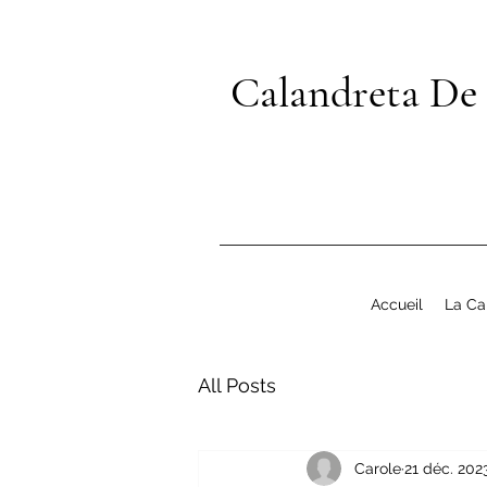
Calandreta De
Accueil
La Ca
All Posts
Carole
21 déc. 202