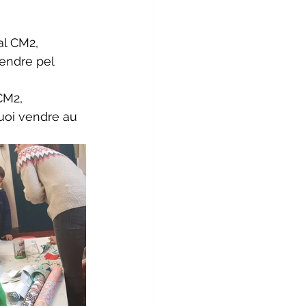
al CM2, 
endre pel 
CM2, 
uoi vendre au 