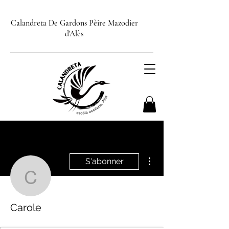
Calandreta De Gardons Pèire Mazodier
d'Alès
Plus d'actions
S'abonner
Carole
Carole